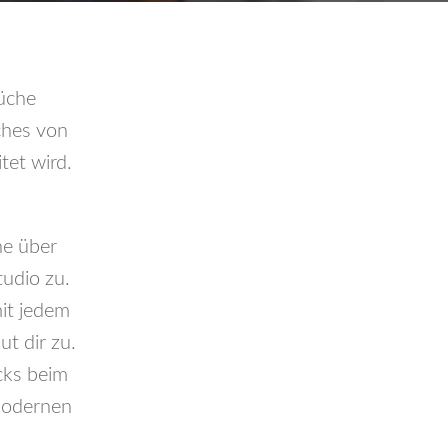
Küche
ches von
tet wird.
ne über
udio zu.
mit jedem
t dir zu.
cks beim
modernen