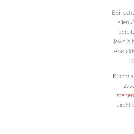
Bei rech
allen 
berei
jeweils
Anmeldu
ne
Komm am 
zus
stehen
direkt