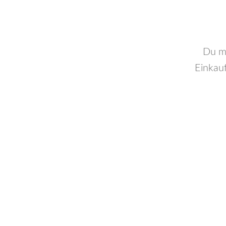
Du mö
Einkauf