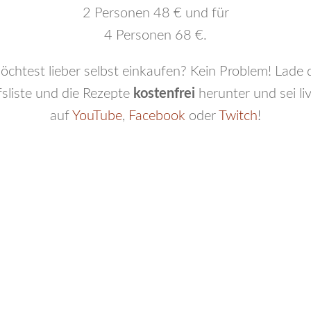
2 Personen 48 € und für
4 Personen 68 €.
chtest lieber selbst einkaufen? Kein Problem! Lade d
sliste und die Rezepte
kostenfrei
herunter und sei li
auf
YouTube
,
Facebook
oder
Twitch
!
Unser Thema im August:
Summerfeeling
Termin: