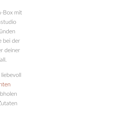
h-Box mit
nstudio
ründen
 bei der
r deiner
ll.
liebevoll
nten
Abholen
Zutaten