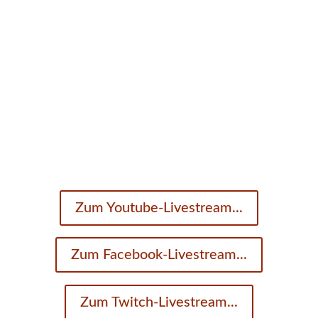
Unser Thema im November:
Advent / Weihnachten
Termin:
26.11.2026
Zum Youtube-Livestream...
Zum Facebook-Livestream...
Zum Twitch-Livestream...