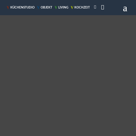

V
V
V
V
KÜCHENSTUDIO
OBJEKT
LIVING
KOCHZEIT