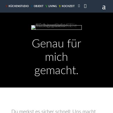

V
V
V
V
KÜCHENSTUDIO
OBJEKT
LIVING
KOCHZEIT
Genau für
mich
gemacht.
Du merkst es sicher schnell: Uns macht