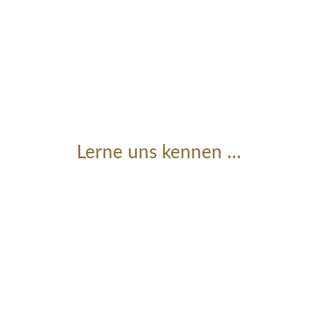
Unser Team freut
sich auf dich!
Lerne uns kennen …