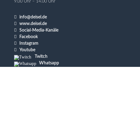
9.00 Uhr – 14.00 Uhr

info@deisel.de

www.deisel.de

Social-Media-Kanäle

Facebook

Instagram

Youtube
Twitch
Whatsapp
TikTok
Sie sehen gerade einen Platzhalterinhalt
von
TrustIndex
. Um auf den eigentlichen
Inhalt zuzugreifen, klicken Sie auf die
Schaltfläche unten. Bitte beachten Sie,
dass dabei Daten an Drittanbieter
weitergegeben werden.