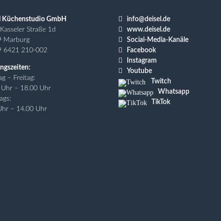

l Küchenstudio GmbH
info@deisel.de

Kasseler Straße 1d
www.deisel.de

9 Marburg
Social-Media-Kanäle

9 6421 210-002
Facebook

Instagram
ngszeiten:

Youtube
g – Freitag:
Twitch
 Uhr – 18.00 Uhr
Whatsapp
ags:
TikTok
Uhr – 14.00 Uhr