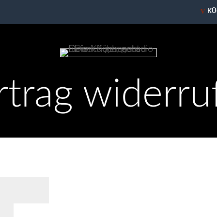
V
KÜ
rtrag widerru