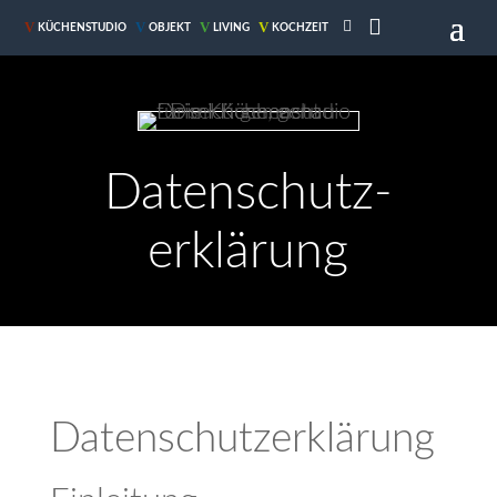

V
V
V
V
KÜCHENSTUDIO
OBJEKT
LIVING
KOCHZEIT
Datenschutz­
erklärung
Datenschutzerklärung