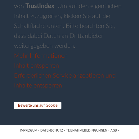
von
TrustIndex
. Um auf den eigentlichen
Inhalt zuzugreifen, klicken Sie auf die
Schaltfläche unten. Bitte beachten Sie,
dass dabei Daten an Drittanbieter
weitergegeben werden.
Mehr Informationen
Inhalt entsperren
Erforderlichen Service akzeptieren und
Inhalte entsperren
Bewerte uns auf Google
·
·
·
·
IMPRESSUM
DATENSCHUTZ
TEILNAHMEBEDINGUNGEN
AGB