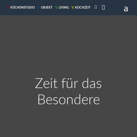

V
V
V
V
KÜCHENSTUDIO
OBJEKT
LIVING
KOCHZEIT
Zeit für das
Besondere