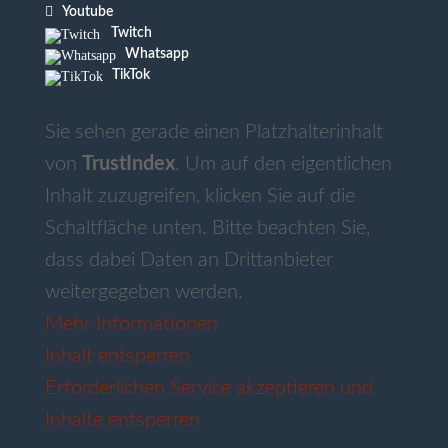

Youtube
Twitch
Whatsapp
TikTok
Sie sehen gerade einen Platzhalterinhalt
von
TrustIndex
. Um auf den eigentlichen
Inhalt zuzugreifen, klicken Sie auf die
Schaltfläche unten. Bitte beachten Sie,
dass dabei Daten an Drittanbieter
weitergegeben werden.
Mehr Informationen
Inhalt entsperren
Erforderlichen Service akzeptieren und
Inhalte entsperren