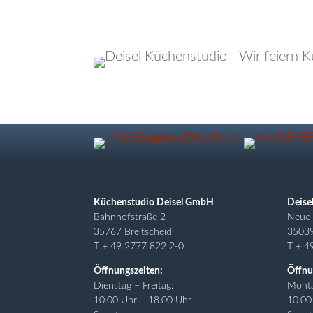
Küchenstudio Deisel GmbH
Deise
Bahnhofstraße 2
Neue 
35767 Breitscheid
3503
T + 49 2777 822 2-0
T + 4
Öffnungszeiten:
Öffnu
Dienstag – Freitag:
Monta
10.00 Uhr – 18.00 Uhr
10.00