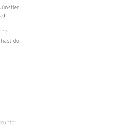
ünstler
en!
ine
 hast du
runter!