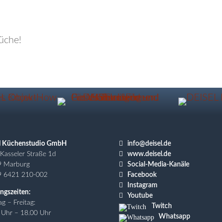

l Küchenstudio GmbH
info@deisel.de

Kasseler Straße 1d
www.deisel.de

9 Marburg
Social-Media-Kanäle

9 6421 210-002
Facebook

Instagram
ngszeiten:

Youtube
g – Freitag:
Twitch
 Uhr – 18.00 Uhr
Whatsapp