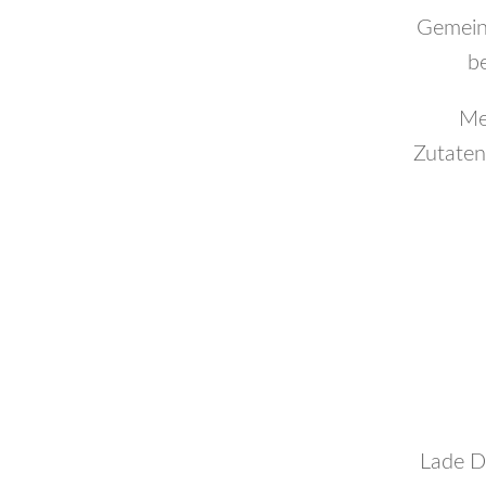
Gemein
be
Me
Zutaten
Lade Di