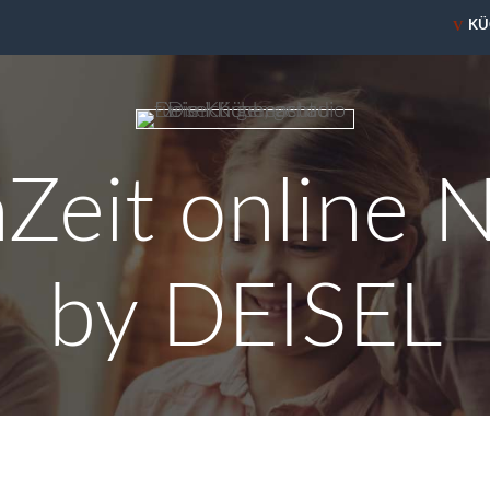
V
V
KÜ
KÜ
Zeit online N
by DEISEL