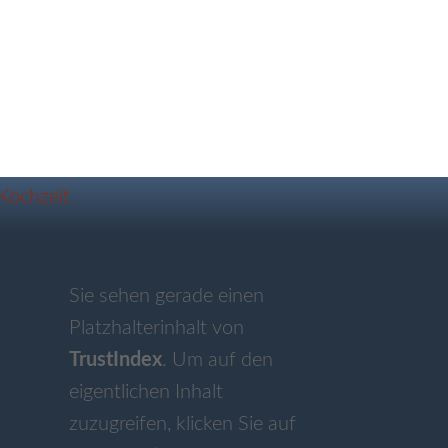
Sie sehen gerade einen
Platzhalterinhalt von
TrustIndex
. Um auf den
eigentlichen Inhalt
zuzugreifen, klicken Sie auf