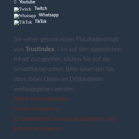

Youtube
Twitch
Whatsapp
TikTok
Sie sehen gerade einen Platzhalterinhalt
von
TrustIndex
. Um auf den eigentlichen
Inhalt zuzugreifen, klicken Sie auf die
Schaltfläche unten. Bitte beachten Sie,
dass dabei Daten an Drittanbieter
weitergegeben werden.
Mehr Informationen
Inhalt entsperren
Erforderlichen Service akzeptieren und
Inhalte entsperren