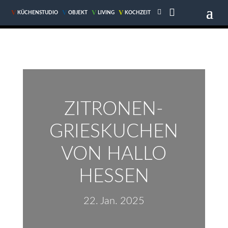


V
V
V
V
V
V
V
V
KÜCHENSTUDIO
KÜCHENSTUDIO
OBJEKT
OBJEKT
LIVING
LIVING
KOCHZEIT
KOCHZEIT
ZITRONEN-
GRIESKUCHEN
VON HALLO
HESSEN
22. Jan. 2025