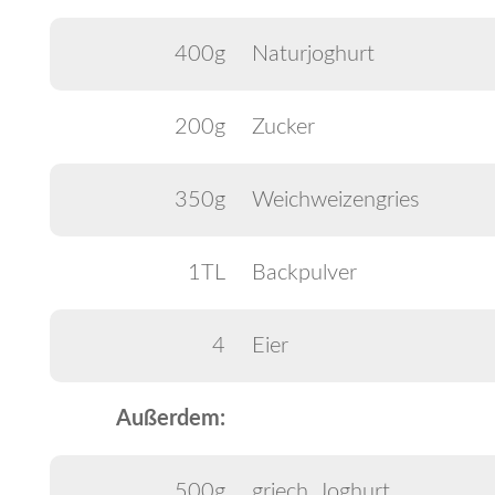
400g
Naturjoghurt
200g
Zucker
350g
Weichweizengries
1TL
Backpulver
4
Eier
Außerdem:
500g
griech. Joghurt