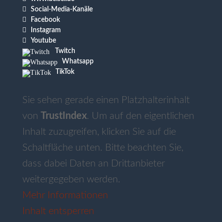

Social-Media-Kanäle

Facebook

Instagram

Youtube
Twitch
Whatsapp
TikTok
Sie sehen gerade einen Platzhalterinhalt
von
TrustIndex
. Um auf den eigentlichen
Inhalt zuzugreifen, klicken Sie auf die
Schaltfläche unten. Bitte beachten Sie,
dass dabei Daten an Drittanbieter
weitergegeben werden.
Mehr Informationen
Inhalt entsperren