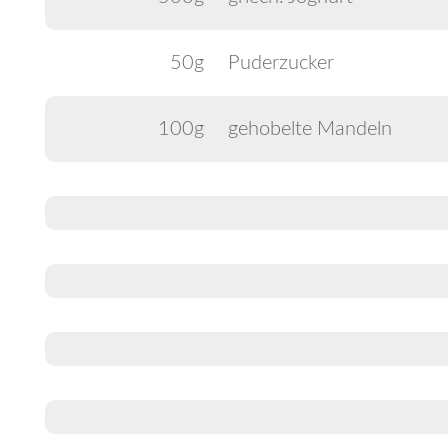
50g
Puderzucker
100g
gehobelte Mandeln