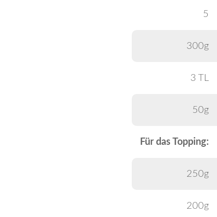
5
300g
3 TL
50g
Für das Topping:
250g
200g