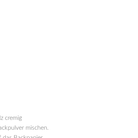
lz cremig
ackpulver mischen.
f das Backpapier