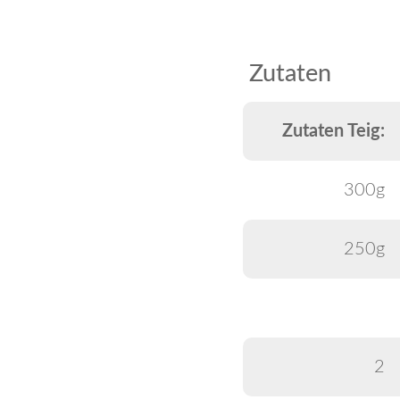
Zutaten
Zutaten Teig:
300g
250g
2