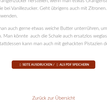
angenzucker herstellen, wenn man etwas Orangensch
ie bei Vanillezucker. Geht übrigens auch mit Zitronen.
rwenden.
an auch gerne etwas weiche Butter unterrühren, um
Man könnte auch die Schale auch ersatzlos weglass
 Stattdessen kann man auch mit gehackten Pistazien d


SEITE AUSDRUCKEN /
ALS PDF SPEICHERN
Zurück zur Übersicht