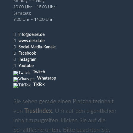
Montag – Freitag:
10.00 Uhr – 18.00 Uhr
Samstags:
9.00 Uhr – 14.00 Uhr

info@deisel.de

www.deisel.de

Social-Media-Kanäle

Facebook

Instagram

Youtube
Twitch
Whatsapp
TikTok
Sie sehen gerade einen Platzhalterinhalt
von
TrustIndex
. Um auf den eigentlichen
Inhalt zuzugreifen, klicken Sie auf die
Schaltfläche unten. Bitte beachten Sie,