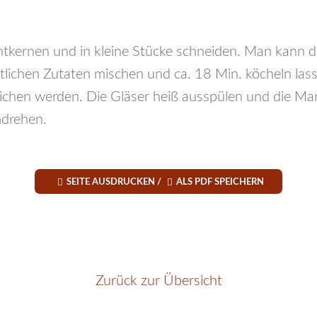
entkernen und in kleine Stücke schneiden. Man kann d
stlichen Zutaten mischen und ca. 18 Min. köcheln la
richen werden. Die Gläser heiß ausspülen und die Mar
mdrehen.


SEITE AUSDRUCKEN /
ALS PDF SPEICHERN
Zurück zur Übersicht