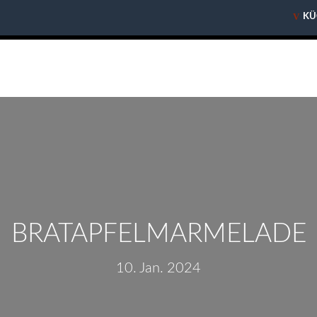
V
V
KÜ
KÜ
BRATAPFELMARMELADE
10. Jan. 2024