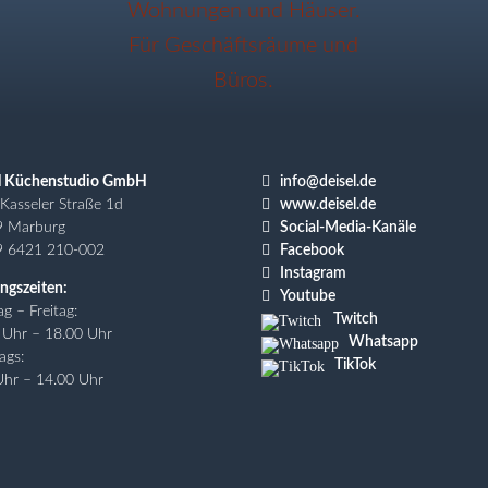

l Küchenstudio GmbH
info@deisel.de

Kasseler Straße 1d
www.deisel.de

9 Marburg
Social-Media-Kanäle

9 6421 210-002
Facebook

Instagram
ngszeiten:

Youtube
g – Freitag:
Twitch
 Uhr – 18.00 Uhr
Whatsapp
ags:
TikTok
Uhr – 14.00 Uhr