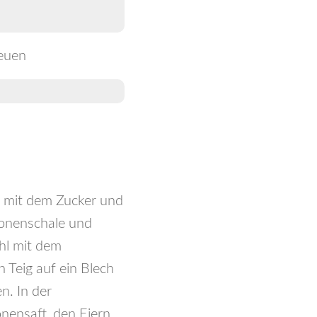
reuen
 mit dem Zucker und
tronenschale und
hl mit dem
 Teig auf ein Blech
n. In der
nensaft, den Eiern