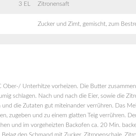
3 EL
Zitronensaft
Zucker und Zimt, gemischt, zum Best
 Ober-/ Unterhitze vorheizen. Die Butter zusammen
aumig schlagen. Nach und nach die Eier, sowie die Zi
n und die Zutaten gut miteinander verrühren. Das Me
n, zugeben und zu einem glatten Teig verrühren. Den
chen und im vorgeheizten Backofen ca. 20 Min. backe
 Belag den Schmand mit Zucker, Zitronenschale, Zitro