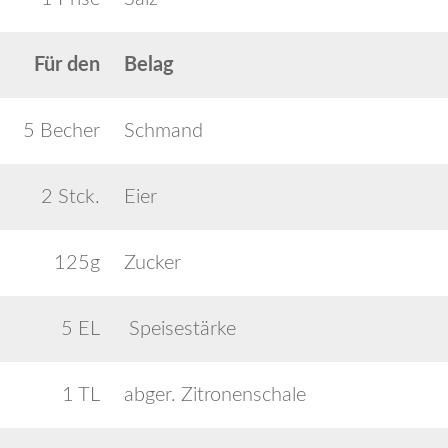
Für den
Belag
5 Becher
Schmand
2 Stck.
Eier
125g
Zucker
5 EL
Speisestärke
1 TL
abger. Zitronenschale