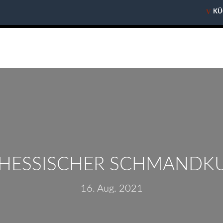
V
V
KÜ
KÜ
HESSISCHER SCHMANDK
16. Aug. 2021