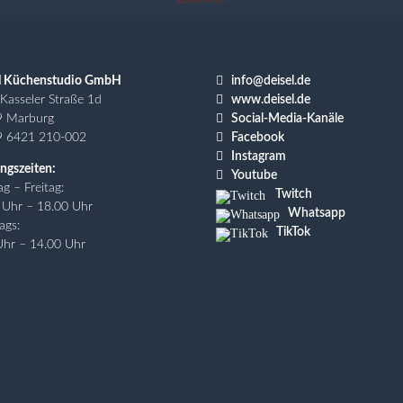

l Küchenstudio GmbH
info@deisel.de

Kasseler Straße 1d
www.deisel.de

9 Marburg
Social-Media-Kanäle

9 6421 210-002
Facebook

Instagram
ngszeiten:

Youtube
g – Freitag:
Twitch
 Uhr – 18.00 Uhr
Whatsapp
ags:
TikTok
Uhr – 14.00 Uhr