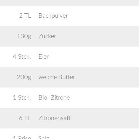
2 TL
Backpulver
130g
Zucker
4 Stck.
Eier
200g
weiche Butter
1 Stck.
Bio- Zitrone
6 EL
Zitronensaft
1 Prise
Salz