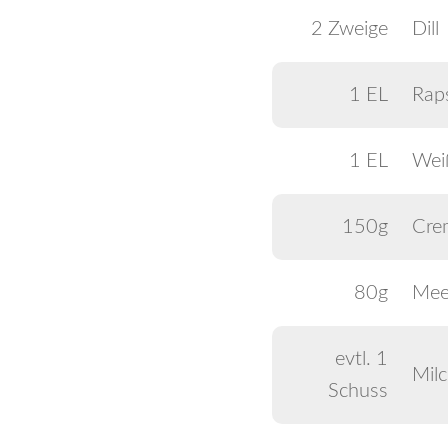
2 Zweige
Dill
1 EL
Rap
1 EL
Wei
150g
Cre
80g
Meer
evtl. 1
Mil
Schuss