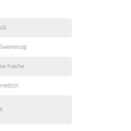
söl
ßweinessig
me fraiche
rettich
ch