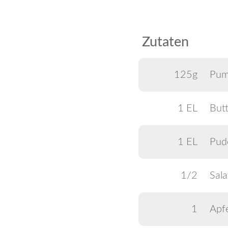
Zutaten
125g
Pum
1 EL
Butt
1 EL
Pud
1/2
Sala
1
Apfe