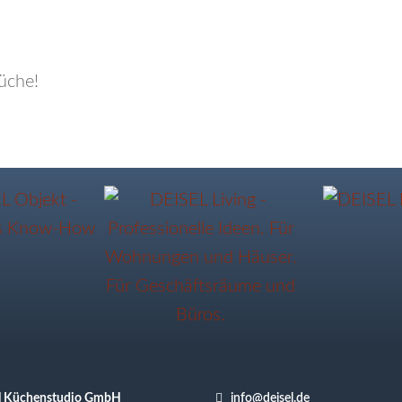

l Küchenstudio GmbH
info@deisel.de