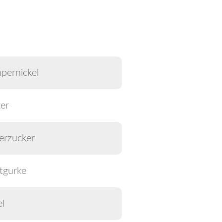
pernickel
er
erzucker
tgurke
l