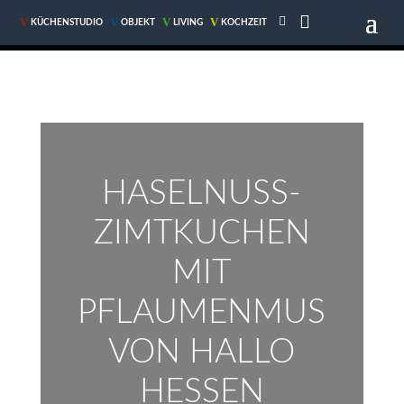


V
V
V
V
V
V
V
V
KÜCHENSTUDIO
KÜCHENSTUDIO
OBJEKT
OBJEKT
LIVING
LIVING
KOCHZEIT
KOCHZEIT
HASELNUSS-
ZIMTKUCHEN
MIT
PFLAUMENMUS
VON HALLO
HESSEN