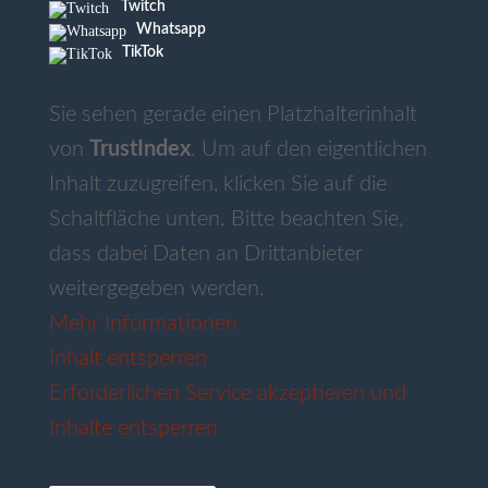
Twitch
Whatsapp
TikTok
Sie sehen gerade einen Platzhalterinhalt
von
TrustIndex
. Um auf den eigentlichen
Inhalt zuzugreifen, klicken Sie auf die
Schaltfläche unten. Bitte beachten Sie,
dass dabei Daten an Drittanbieter
weitergegeben werden.
Mehr Informationen
Inhalt entsperren
Erforderlichen Service akzeptieren und
Inhalte entsperren