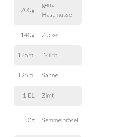
gem.
200g
Haselnüsse
140g
Zucker
125ml
Milch
125ml
Sahne
1 EL
Zimt
50g
Semmelbrösel