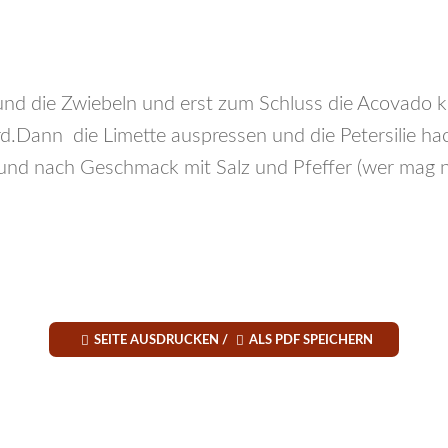
und die Zwiebeln und erst zum Schluss die Acovado k
rd.Dann die Limette auspressen und die Petersilie ha
nd nach Geschmack mit Salz und Pfeffer (wer mag n


SEITE AUSDRUCKEN /
ALS PDF SPEICHERN