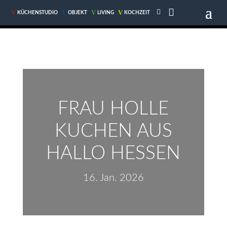


V
V
V
V
V
V
V
V
KÜCHENSTUDIO
KÜCHENSTUDIO
OBJEKT
OBJEKT
LIVING
LIVING
KOCHZEIT
KOCHZEIT
FRAU HOLLE
KUCHEN AUS
HALLO HESSEN
16. Jan. 2026