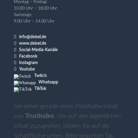
Montag – Freitag:
10.00 Uhr – 18.00 Uhr
Samstags:
9.00 Uhr – 14.00 Uhr

info@deisel.de

www.deisel.de

Social-Media-Kanäle

Facebook

Instagram

Youtube
Twitch
Whatsapp
TikTok
Sie sehen gerade einen Platzhalterinhalt
von
TrustIndex
. Um auf den eigentlichen
Inhalt zuzugreifen, klicken Sie auf die
Schaltfläche unten. Bitte beachten Sie,