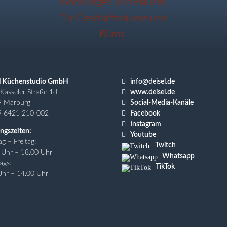

l Küchenstudio GmbH
info@deisel.de

Kasseler Straße 1d
www.deisel.de

9 Marburg
Social-Media-Kanäle

9 6421 210-002
Facebook

Instagram
ngszeiten:

Youtube
g – Freitag:
Twitch
 Uhr – 18.00 Uhr
Whatsapp
ags:
TikTok
Uhr – 14.00 Uhr