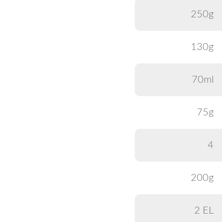
250g
130g
70ml
75g
4
200g
2 EL