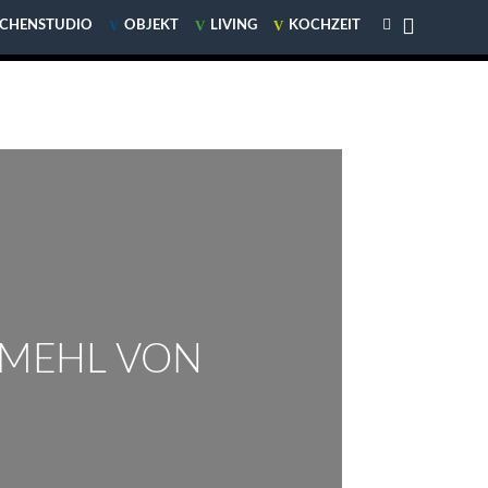


V
V
V
V
V
V
CHENSTUDIO
CHENSTUDIO
OBJEKT
OBJEKT
LIVING
LIVING
KOCHZEIT
KOCHZEIT
 MEHL VON