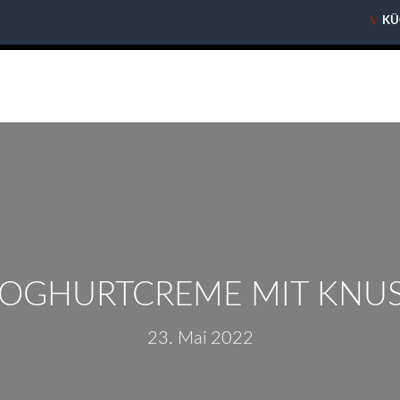
V
V
KÜ
KÜ
 JOGHURTCREME MIT KNU
23. Mai 2022