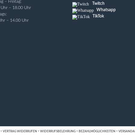
g – Freitag:
Twitch
 Uhr – 18.00 Uhr
Whatsapp
ags:
TikTok
Uhr – 14.00 Uhr
·
·
·
·
VERTRAG WIDERRUFEN
WIDERRUFSBELEHRUNG
BEZAHLMÖGLICHKEITEN
VERSANDA