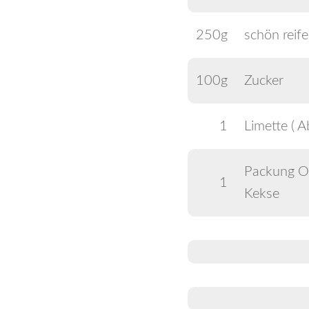
250g
schön reif
100g
Zucker
1
Limette ( A
Packung Or
1
Kekse