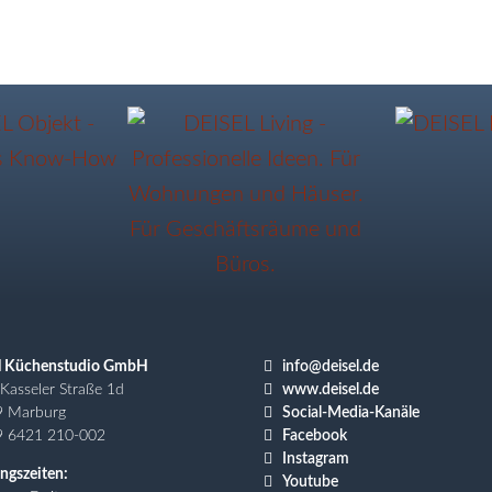

l Küchenstudio GmbH
info@deisel.de

Kasseler Straße 1d
www.deisel.de

9 Marburg
Social-Media-Kanäle

9 6421 210-002
Facebook

Instagram
ngszeiten:

Youtube