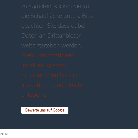
zuzugreifen, klicken Sie auf
die Schaltfläche unten. Bitte
beachten Sie, dass dabei
Daten an Drittanbieter
weitergegeben werden.
Mehr Informationen
Inhalt entsperren
Erforderlichen Service
akzeptieren und Inhalte
entsperren
Bewerte uns auf Google
RTEN