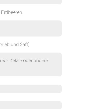
e Erdbeeren
brieb und Saft)
eo- Kekse oder andere