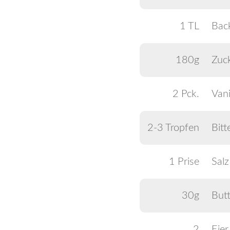
1 TL
Bac
180g
Zuc
2 Pck.
Vani
2-3 Tropfen
Bit
1 Prise
Salz
30g
Butt
2
Eier