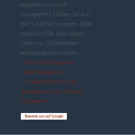
eigentlichen Inhalt
zuzugreifen, klicken Sie auf
die Schaltfläche unten. Bitte
beachten Sie, dass dabei
Daten an Drittanbieter
weitergegeben werden.
Mehr Informationen
Inhalt entsperren
Erforderlichen Service
akzeptieren und Inhalte
entsperren
Bewerte uns auf Google