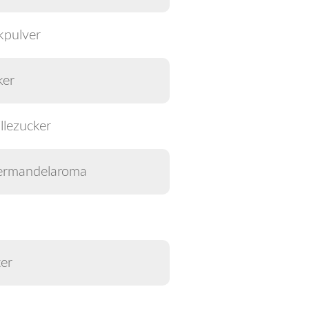
kpulver
ker
llezucker
termandelaroma
er