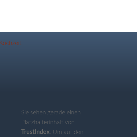
Sie sehen gerade einen
Platzhalterinhalt von
TrustIndex
. Um auf den