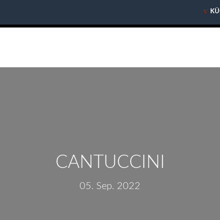
V
V
KÜ
KÜ
CANTUCCINI
05. Sep. 2022