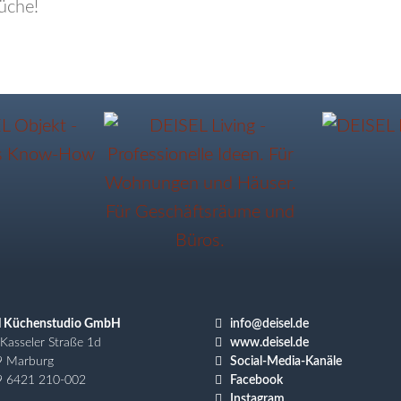

l Küchenstudio GmbH
info@deisel.de

Kasseler Straße 1d
www.deisel.de

9 Marburg
Social-Media-Kanäle

9 6421 210-002
Facebook

Instagram