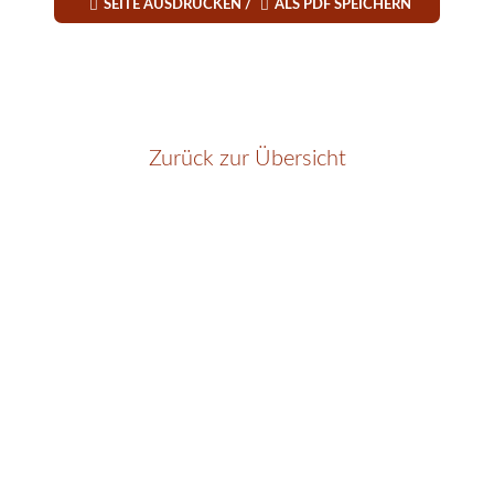


SEITE AUSDRUCKEN /
ALS PDF SPEICHERN
Zurück zur Übersicht