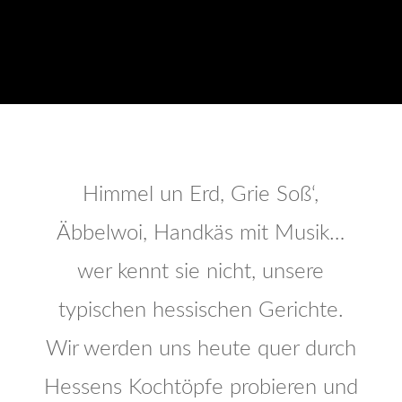
Himmel un Erd, Grie Soß‘,
Äbbelwoi, Handkäs mit Musik…
wer kennt sie nicht, unsere
typischen hessischen Gerichte.
Wir werden uns heute quer durch
Hessens Kochtöpfe probieren und