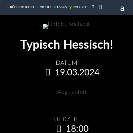

V
V
V
V
KÜCHENSTUDIO
OBJEKT
LIVING
KOCHZEIT
Typisch Hessisch!
DATUM
19.03.2024
Abgelaufen!
UHRZEIT
18:00