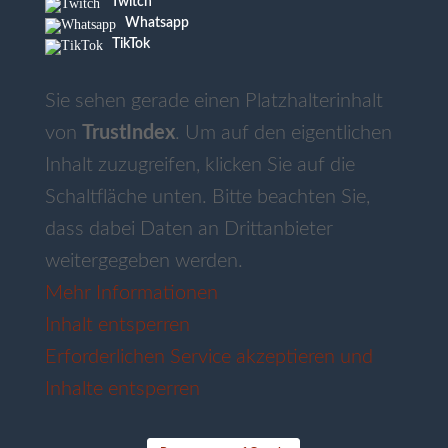
Twitch
Whatsapp
TikTok
Sie sehen gerade einen Platzhalterinhalt
von
TrustIndex
. Um auf den eigentlichen
Inhalt zuzugreifen, klicken Sie auf die
Schaltfläche unten. Bitte beachten Sie,
dass dabei Daten an Drittanbieter
weitergegeben werden.
Mehr Informationen
Inhalt entsperren
Erforderlichen Service akzeptieren und
Inhalte entsperren