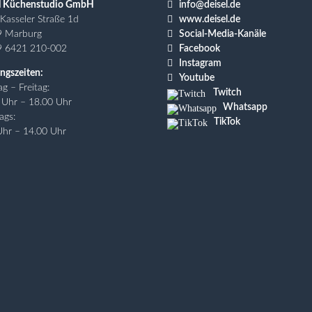

l Küchenstudio GmbH
info@deisel.de

Kasseler Straße 1d
www.deisel.de

9 Marburg
Social-Media-Kanäle

9 6421 210-002
Facebook

Instagram
ngszeiten:

Youtube
g – Freitag:
Twitch
 Uhr – 18.00 Uhr
Whatsapp
ags:
TikTok
Uhr – 14.00 Uhr