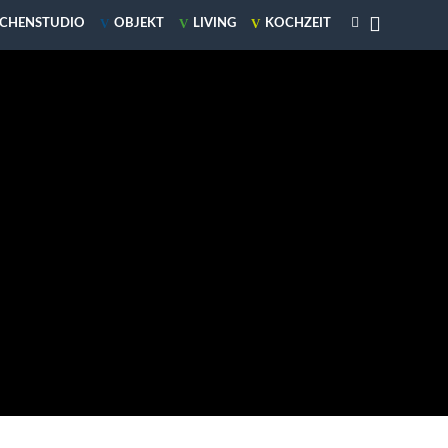

V
V
V
CHENSTUDIO
OBJEKT
LIVING
KOCHZEIT