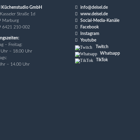

l Küchenstudio GmbH
info@deisel.de

Kasseler Straße 1d
www.deisel.de

9 Marburg
Social-Media-Kanäle

9 6421 210-002
Facebook

Instagram
ngszeiten:

Youtube
g – Freitag:
Twitch
 Uhr – 18.00 Uhr
Whatsapp
ags:
TikTok
Uhr – 14.00 Uhr