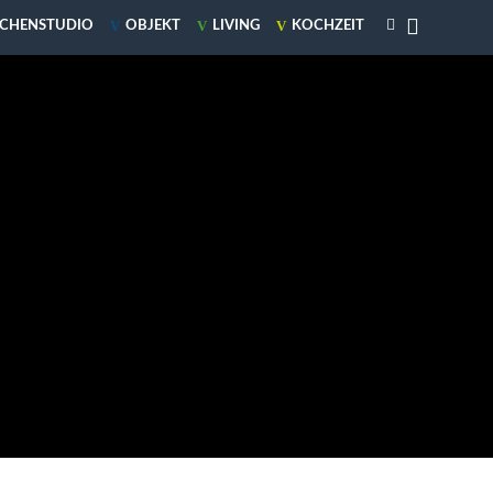

V
V
V
CHENSTUDIO
OBJEKT
LIVING
KOCHZEIT