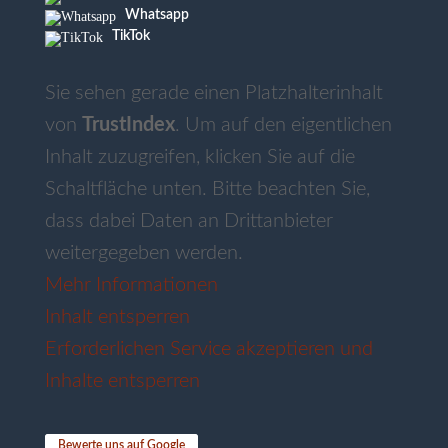
Whatsapp
TikTok
Sie sehen gerade einen Platzhalterinhalt
von
TrustIndex
. Um auf den eigentlichen
Inhalt zuzugreifen, klicken Sie auf die
Schaltfläche unten. Bitte beachten Sie,
dass dabei Daten an Drittanbieter
weitergegeben werden.
Mehr Informationen
Inhalt entsperren
Erforderlichen Service akzeptieren und
Inhalte entsperren
Bewerte uns auf Google