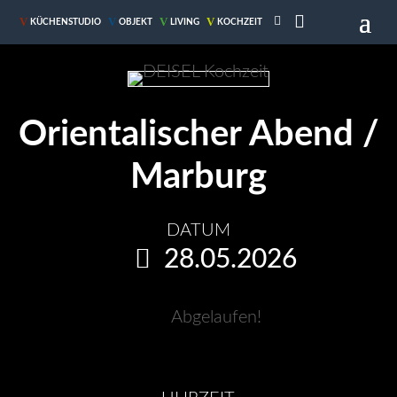

V
V
V
V
KÜCHENSTUDIO
OBJEKT
LIVING
KOCHZEIT
Orientalischer Abend /
Marburg
DATUM
28.05.2026
Abgelaufen!