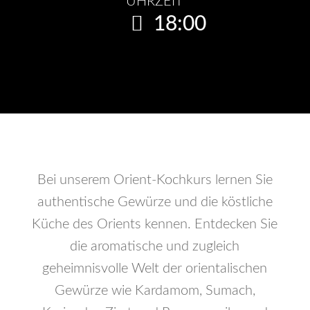
UHRZEIT
18:00
Bei unserem Orient-Kochkurs lernen Sie
authentische Gewürze und die köstliche
Küche des Orients kennen. Entdecken Sie
die aromatische und zugleich
geheimnisvolle Welt der orientalischen
Gewürze wie Kardamom, Sumach,