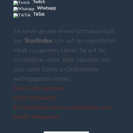
Twitch
Whatsapp
TikTok
Sie sehen gerade einen Platzhalterinhalt
von
TrustIndex
. Um auf den eigentlichen
Inhalt zuzugreifen, klicken Sie auf die
Schaltfläche unten. Bitte beachten Sie,
dass dabei Daten an Drittanbieter
weitergegeben werden.
Mehr Informationen
Inhalt entsperren
Erforderlichen Service akzeptieren und
Inhalte entsperren