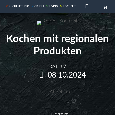

V
V
V
V
KÜCHENSTUDIO
OBJEKT
LIVING
KOCHZEIT
Kochen mit regionalen
Produkten
DATUM
08.10.2024
Abgelaufen!