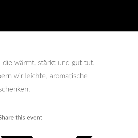
die wärmt, stärkt und gut tut.
ern wir leichte, aromatische
schenken.
Share this event