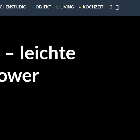

V
V
V
CHENSTUDIO
OBJEKT
LIVING
KOCHZEIT
 – leichte
Power