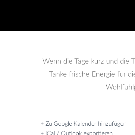
Wenn die Tage kurz und die Te
Tanke frische Energie für d
Wohlfühl
+ Zu Google Kalender hinzufügen
+ iCal / Outlook exportieren