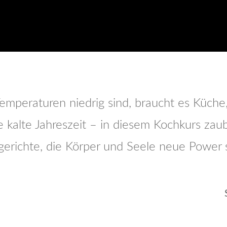
mperaturen niedrig sind, braucht es Küche, 
ie kalte Jahreszeit – in diesem Kochkurs zaub
gerichte, die Körper und Seele neue Power 