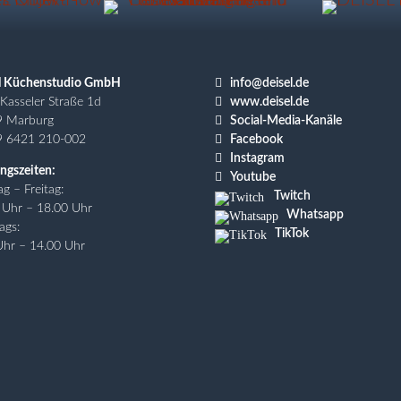

l Küchenstudio GmbH
info@deisel.de

Kasseler Straße 1d
www.deisel.de

9 Marburg
Social-Media-Kanäle

9 6421 210-002
Facebook

Instagram
ngszeiten:

Youtube
g – Freitag:
Twitch
 Uhr – 18.00 Uhr
Whatsapp
ags:
TikTok
Uhr – 14.00 Uhr