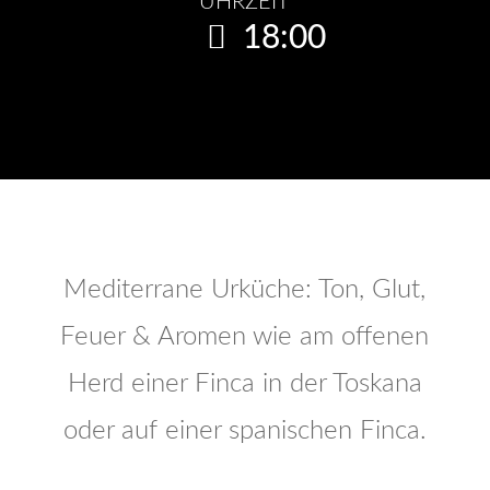
UHRZEIT
18:00
Mediterrane Urküche: Ton, Glut,
Feuer & Aromen wie am offenen
Herd einer Finca in der Toskana
oder auf einer spanischen Finca.