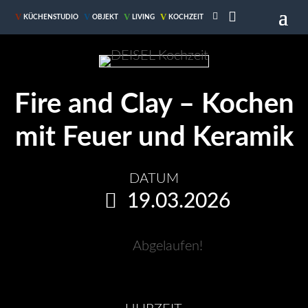

V
V
V
V
KÜCHENSTUDIO
OBJEKT
LIVING
KOCHZEIT
Fire and Clay – Kochen
mit Feuer und Keramik
DATUM
19.03.2026
Abgelaufen!