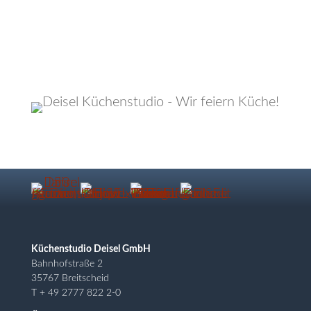
Küchenstudio Deisel GmbH
Bahnhofstraße 2
35767 Breitscheid
T + 49 2777 822 2-0