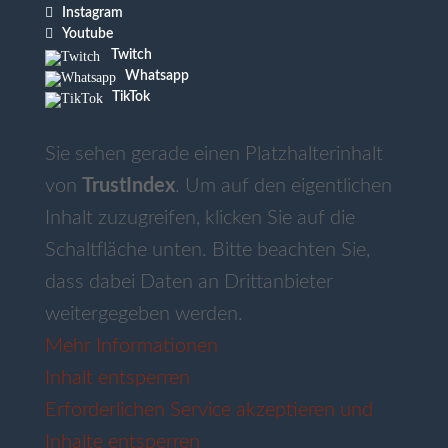

Instagram

Youtube
Twitch
Whatsapp
TikTok
Sie sehen gerade einen Platzhalterinhalt
von
TrustIndex
. Um auf den eigentlichen
Inhalt zuzugreifen, klicken Sie auf die
Schaltfläche unten. Bitte beachten Sie,
dass dabei Daten an Drittanbieter
weitergegeben werden.
Mehr Informationen
Inhalt entsperren
Erforderlichen Service akzeptieren und
Inhalte entsperren