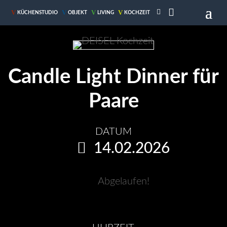

V
V
V
V
KÜCHENSTUDIO
OBJEKT
LIVING
KOCHZEIT
Candle Light Dinner für
Paare
DATUM
14.02.2026
Abgelaufen!