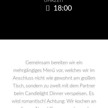
UHRZEIT
18:00
Gemeinsam bereiten wir ein
mehrgängiges Menü vor, welches wir im
Anschluss nicht wie gewohnt am großen
Tisch, sondern zu zweit mit dem Partner
beim Candlelight Dinner verspeisen. Es
wird romantisch! Achtung: Wir kochen an