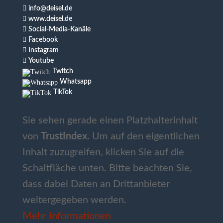

info@deisel.de

www.deisel.de

Social-Media-Kanäle

Facebook

Instagram

Youtube
Twitch
Whatsapp
TikTok
Sie sehen gerade einen Platzhalterinhalt
von
TrustIndex
. Um auf den eigentlichen
Inhalt zuzugreifen, klicken Sie auf die
Schaltfläche unten. Bitte beachten Sie,
dass dabei Daten an Drittanbieter
weitergegeben werden.
Mehr Informationen