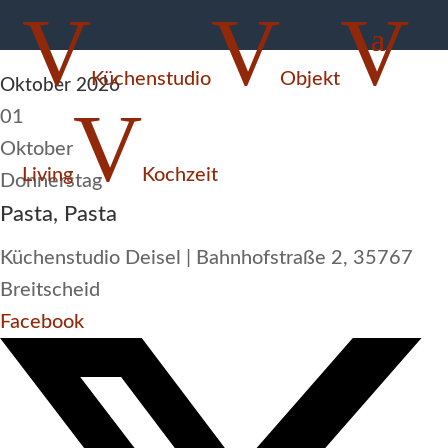
V
V
V
Pasta Pasta
Küchenstudio
Objekt
Oktober 2026
V
01
Oktober
Living
Kochzeit

Donnerstag
Pasta, Pasta
Küchenstudio Deisel | Bahnhofstraße 2, 35767
Breitscheid
Facebook