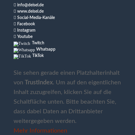

info@deisel.de

www.deisel.de

Social-Media-Kanäle

Facebook

Instagram

Youtube
Twitch
Whatsapp
TikTok
Sie sehen gerade einen Platzhalterinhalt
von
TrustIndex
. Um auf den eigentlichen
Inhalt zuzugreifen, klicken Sie auf die
Schaltfläche unten. Bitte beachten Sie,
dass dabei Daten an Drittanbieter
weitergegeben werden.
Mehr Informationen