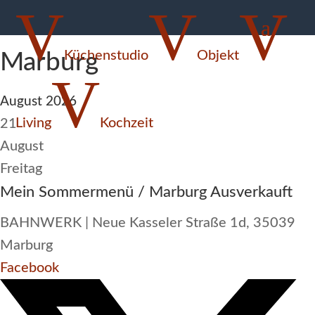
V
V
V
Mein Sommermenü
Küchenstudio
Objekt
Marburg
V
August 2026
Living
Kochzeit
21

August
Freitag
Mein Sommermenü / Marburg
Ausverkauft
BAHNWERK | Neue Kasseler Straße 1d, 35039
Marburg
Facebook