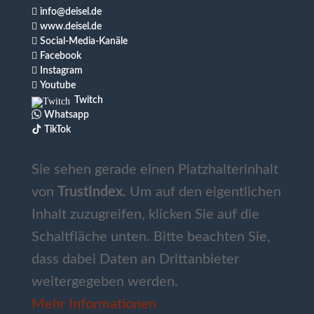

info@deisel.de

www.deisel.de

Social-Media-Kanäle

Facebook

Instagram

Youtube
Twitch
Whatsapp
TikTok
Sie sehen gerade einen Platzhalterinhalt
von
TrustIndex
. Um auf den eigentlichen
Inhalt zuzugreifen, klicken Sie auf die
Schaltfläche unten. Bitte beachten Sie,
dass dabei Daten an Drittanbieter
weitergegeben werden.
Mehr Informationen