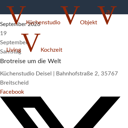
V
V
V
Brotreise um die Welt
Küchenstudio
Objekt
September 2026
V
19
September
Living
Kochzeit

Samstag
Brotreise um die Welt
Küchenstudio Deisel | Bahnhofstraße 2, 35767
Breitscheid
Facebook