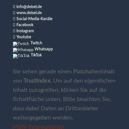

info@deisel.de

www.deisel.de

Social-Media-Kanäle

Facebook

Instagram

Youtube
Twitch
Whatsapp
TikTok
Sie sehen gerade einen Platzhalterinhalt
von
TrustIndex
. Um auf den eigentlichen
Inhalt zuzugreifen, klicken Sie auf die
Schaltfläche unten. Bitte beachten Sie,
dass dabei Daten an Drittanbieter
weitergegeben werden.
Mehr Informationen