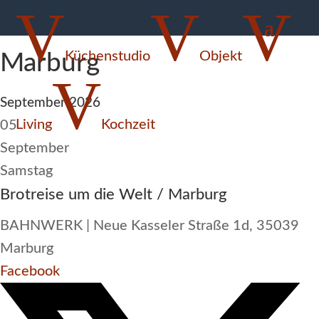
V
V
V
Brotreise um die Welt
Küchenstudio
Objekt
Marburg
V
September 2026
Living
Kochzeit
05

September
Samstag
Brotreise um die Welt / Marburg
BAHNWERK | Neue Kasseler Straße 1d, 35039
Marburg
Facebook