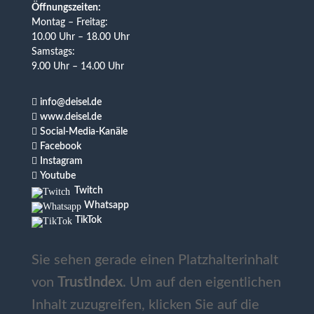
Öffnungszeiten:
Montag – Freitag:
10.00 Uhr – 18.00 Uhr
Samstags:
9.00 Uhr – 14.00 Uhr

info@deisel.de

www.deisel.de

Social-Media-Kanäle

Facebook

Instagram

Youtube
Twitch
Whatsapp
TikTok
Sie sehen gerade einen Platzhalterinhalt
von
TrustIndex
. Um auf den eigentlichen
Inhalt zuzugreifen, klicken Sie auf die