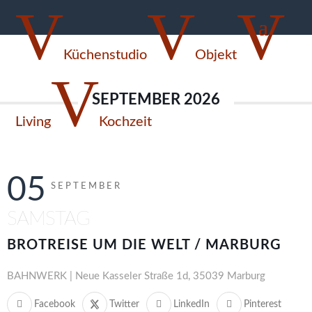
V
V
V
BackZeiten Marburg
Küchenstudio
Objekt
V
SEPTEMBER 2026
Living
Kochzeit

05
SEPTEMBER
SAMSTAG
BROTREISE UM DIE WELT / MARBURG
BAHNWERK | Neue Kasseler Straße 1d, 35039 Marburg
Facebook
Twitter
LinkedIn
Pinterest