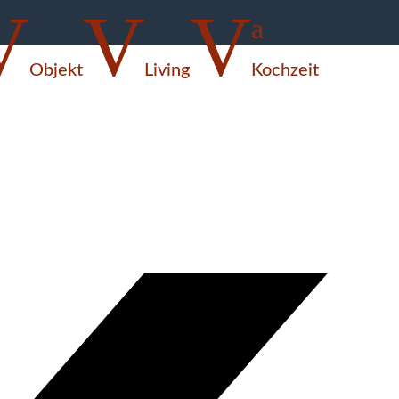
V
V
V
Objekt
Living
Kochzeit
