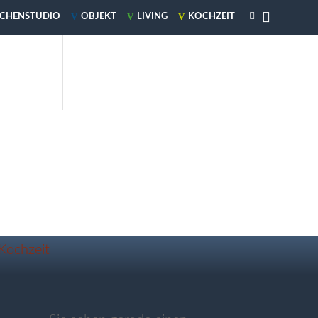

V
V
V
CHENSTUDIO
OBJEKT
LIVING
KOCHZEIT