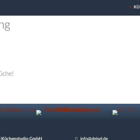
V
KÜ
ng

l Küchenstudio GmbH
info@deisel.de