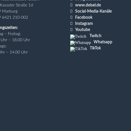

Kasseler Straße 1d
www.deisel.de

9 Marburg
Social-Media-Kanäle

9 6421 210-002
Facebook

Instagram
ngszeiten:

Youtube
g – Freitag:
Twitch
 Uhr – 18.00 Uhr
Whatsapp
ags:
TikTok
Uhr – 14.00 Uhr