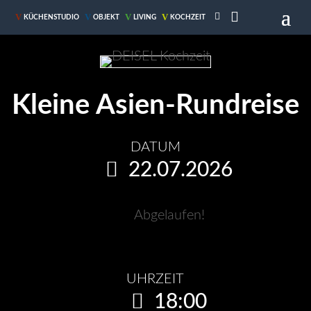

V
V
V
V
KÜCHENSTUDIO
OBJEKT
LIVING
KOCHZEIT
Kleine Asien-Rundreise
DATUM
22.07.2026
Abgelaufen!
UHRZEIT
18:00