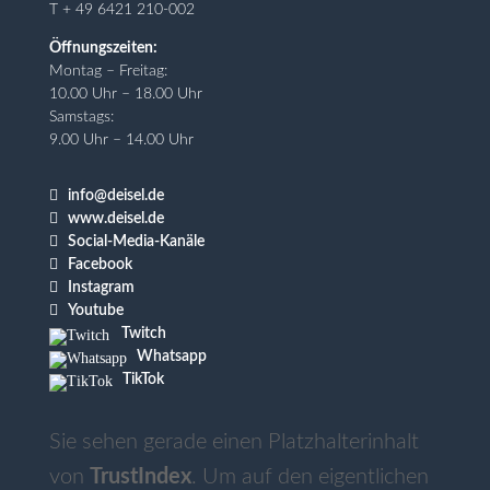
T + 49 6421 210-002
Öffnungszeiten:
Montag – Freitag:
10.00 Uhr – 18.00 Uhr
Samstags:
9.00 Uhr – 14.00 Uhr

info@deisel.de

www.deisel.de

Social-Media-Kanäle

Facebook

Instagram

Youtube
Twitch
Whatsapp
TikTok
Sie sehen gerade einen Platzhalterinhalt
von
TrustIndex
. Um auf den eigentlichen