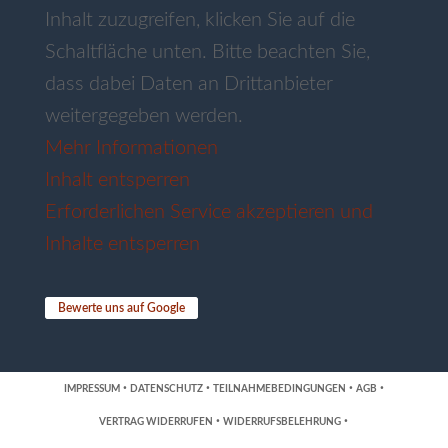
Inhalt zuzugreifen, klicken Sie auf die
Schaltfläche unten. Bitte beachten Sie,
dass dabei Daten an Drittanbieter
weitergegeben werden.
Mehr Informationen
Inhalt entsperren
Erforderlichen Service akzeptieren und
Inhalte entsperren
Bewerte uns auf Google
·
·
·
·
IMPRESSUM
DATENSCHUTZ
TEILNAHMEBEDINGUNGEN
AGB
·
·
VERTRAG WIDERRUFEN
WIDERRUFSBELEHRUNG