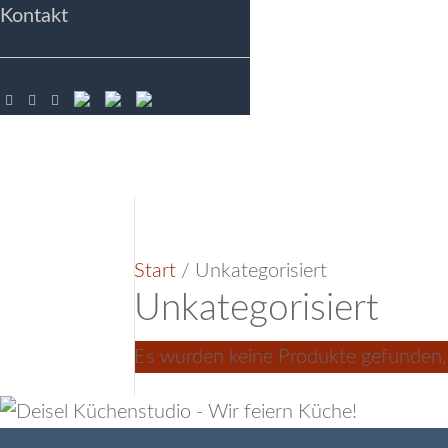
Kontakt



Start
/ Unkategorisiert
Unkategorisiert
Es wurden keine Produkte gefunden,