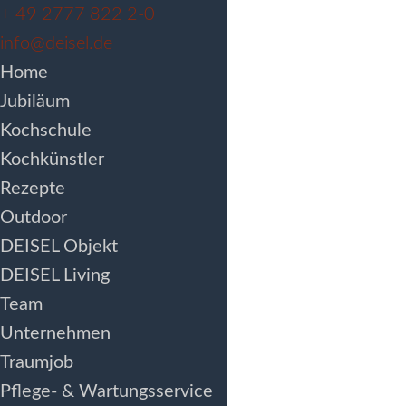
+ 49 2777 822 2-0
info@deisel.de
Home
Jubiläum
Kochschule
Kochkünstler
Rezepte
Outdoor
DEISEL Objekt
DEISEL Living
Team
Unternehmen
Traumjob
Pflege- & Wartungsservice