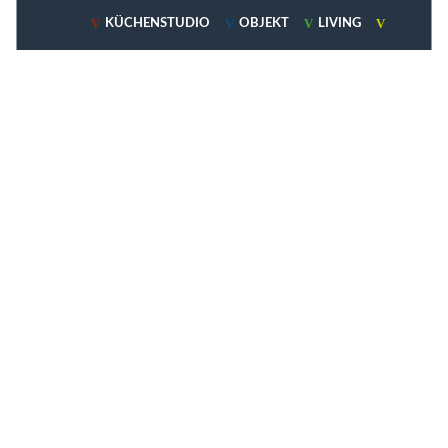
V
V
V
V
KÜCHENSTUDIO
OBJEKT
LIVING

KOCHZEIT