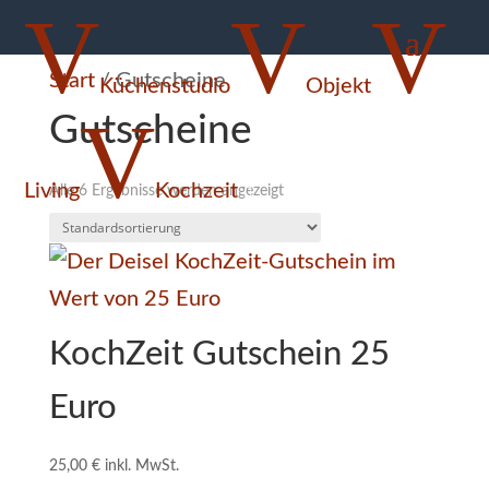
V
V
V
Start
/ Gutscheine
Küchenstudio
Objekt
V
Gutscheine
Living
Kochzeit
Alle 6 Ergebnisse werden angezeigt

KochZeit Gutschein 25
Euro
25,00
€
inkl. MwSt.